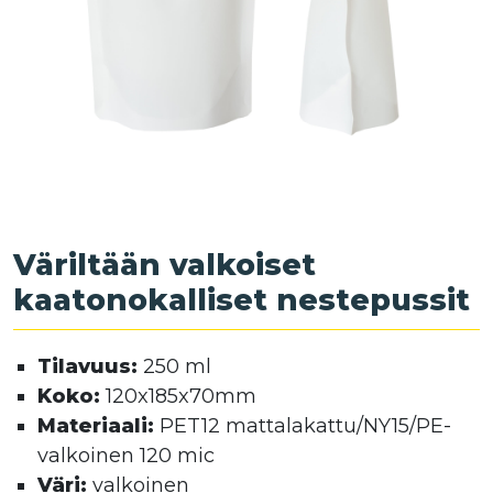
Väriltään valkoiset
kaatonokalliset nestepussit
Tilavuus:
250 ml
Koko:
120x185x70mm
Materiaali:
PET12 mattalakattu/NY15/PE-
valkoinen 120 mic
Väri:
valkoinen