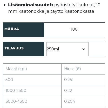
Lisäominaisuudet:
pyöristetyt kulmat, 10
mm kaatonokka ja täyttö kaatonokasta
MÄÄRÄ
Väriltään valkoiset kaatonok
TILAVUUS
Määrä (kpl)
Hinta (€)
500
0.251
1000-2500
0.221
3000-4500
0.204