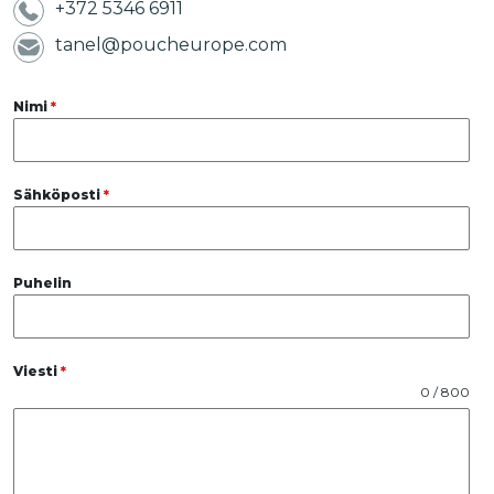
+372 5346 6911
tanel@poucheurope.com
Nimi
*
Sähköposti
*
Puhelin
Viesti
*
0 / 800