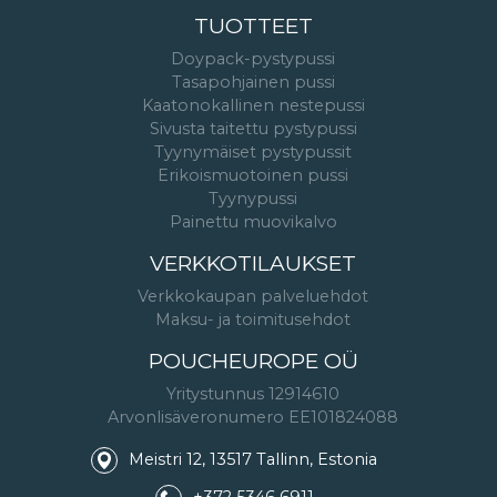
TUOTTEET
Doypack-pystypussi
Tasapohjainen pussi
Kaatonokallinen nestepussi
Sivusta taitettu pystypussi
Tyynymäiset pystypussit
Erikoismuotoinen pussi
Tyynypussi
Painettu muovikalvo
VERKKOTILAUKSET
Verkkokaupan palveluehdot
Maksu- ja toimitusehdot
POUCHEUROPE OÜ
Yritystunnus 12914610
Arvonlisäveronumero EE101824088
Meistri 12, 13517 Tallinn, Estonia
+372 5346 6911