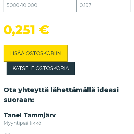
5000-10 000
0.197
0,251
€
LISÄÄ OSTOSKORIIN
KATSELE OSTOSKORIA
Ota yhteyttä lähettämällä ideasi
suoraan:
Tanel Tammjärv
Myyntipäällikkö