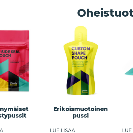
Oheistuot
nymäiset
Erikoismuotoinen
stypussit
pussi
ÄÄ
LUE LISÄÄ
LUE