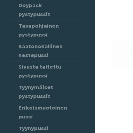
Doypack
pystypussit
Tasapohjainen
pystypussi
Kaatonokallinen
nestepussi
Sivusta taitettu
pystypussi
Tyynymäiset
pystypussit
Erikoismuotoinen
pussi
Tyynypussi