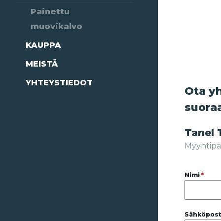
Painettu
muovikalvo
KAUPPA
MEISTÄ
YHTEYSTIEDOT
Ota yh
suora
Tanel
Myyntipä
Nimi
*
Sähköpost