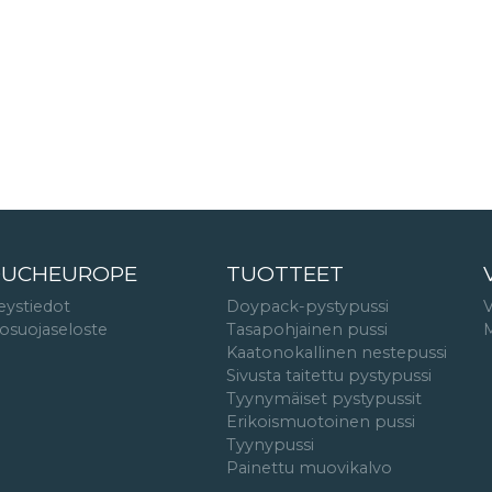
UCHEUROPE
TUOTTEET
eystiedot
Doypack-pystypussi
tosuojaseloste
Tasapohjainen pussi
M
Kaatonokallinen nestepussi
Sivusta taitettu pystypussi
Tyynymäiset pystypussit
Erikoismuotoinen pussi
Tyynypussi
Painettu muovikalvo