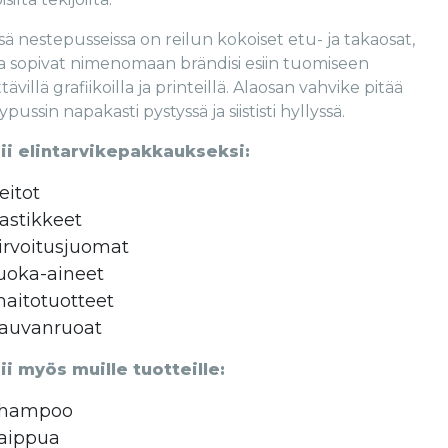
sä nestepusseissa on reilun kokoiset etu- ja takaosat,
a sopivat nimenomaan brändisi esiin tuomiseen
tävillä grafiikoilla ja printeillä. Alaosan vahvike pitää
ypussin napakasti pystyssä ja siististi hyllyssä.
ii elintarvikepakkaukseksi:
eitot
astikkeet
irvoitusjuomat
uoka-aineet
aitotuotteet
auvanruoat
ii myös muille tuotteille:
hampoo
aippua