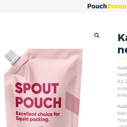
K
n
Kaat
nest
9,5-
sulj
erik
Kaat
kalv
höyr
ulkoi