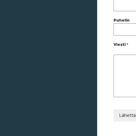
Puhelin
Viesti
*
Lähettä