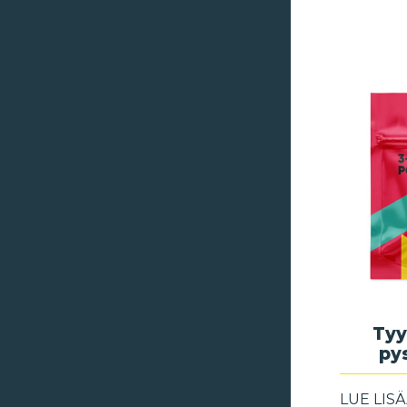
Tyy
py
LUE LIS