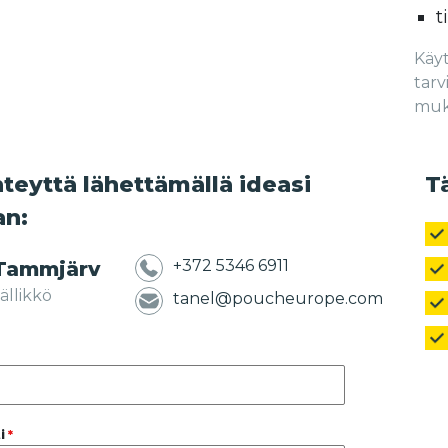
t
Käyt
tarv
muka
teyttä lähettämällä ideasi
T
an:
+372 5346 6911
 Tammjärv
ällikkö
tanel@poucheurope.com
i
*