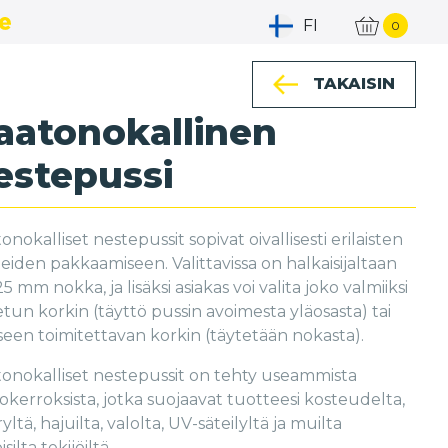
FI
0
TAKAISIN
aatonokallinen
estepussi
onokalliset nestepussit sopivat oivallisesti erilaisten
eiden pakkaamiseen. Valittavissa on halkaisijaltaan
25 mm nokka, ja lisäksi asiakas voi valita joko valmiiksi
etun korkin (täyttö pussin avoimesta yläosasta) tai
seen toimitettavan korkin (täytetään nokasta).
onokalliset nestepussit on tehty useammista
okerroksista, jotka suojaavat tuotteesi kosteudelta,
yltä, hajuilta, valolta, UV-säteilyltä ja muilta
silta tekijöiltä.