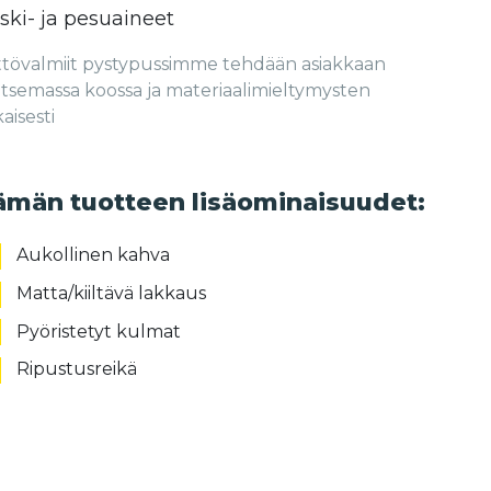
iski- ja pesuaineet
tövalmiit pystypussimme tehdään asiakkaan
itsemassa koossa ja materiaalimieltymysten
isesti
ämän tuotteen lisäominaisuudet:
Aukollinen kahva
Matta/kiiltävä lakkaus
Pyöristetyt kulmat
Ripustusreikä