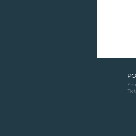
PO
Yht
Tie