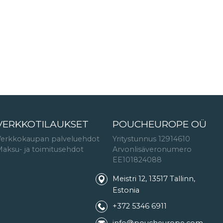
VERKKOTILAUKSET
POUCHEUROPE OÜ
Verkkokaupan palveluehdot
Yritystunnus 12914610
aksu- ja toimitusehdot
Arvonlisäveronumero
EE101824088
Meistri 12, 13517 Tallinn,
Estonia
+372 5346 6911
info@poucheurope.com