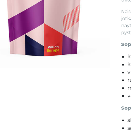
Näis
jotk
näyt
pyst
Sop
k
k
v
r
m
v
Sop
s
s